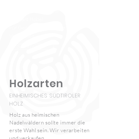
Ankauf von Rundholz
Verkauf von Sägemehl
Vierkant Hobel
Für Geometer Holzstäbe zum
Vermessen
ZUM KONTAKT
Holzarten
EINHEIMISCHES SÜDTIROLER
HOLZ
Holz aus heimischen
Nadelwäldern sollte immer die
erste Wahl sein. Wir verarbeiten
und verkaufen