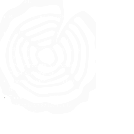
verpackt.
Bauholz/Kantholz bis 13 Metern
Länge
Bretter in allen Längen
Gestänge (morali) für Paletten
Schnittholz für Großverpackungen
bis 13 Metern Länge
Lärchenprodukte: für Brücken,
Zäune, Auskehren usw.
Lohnschnitt nach Wunsch, fürs
Bauen mit eigenem Holz
Zaunholz, mit individuell
vorbereiteten
Spitzen (falls
gewünscht)
Verladung bis auf den Traktor oder
LKW