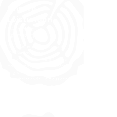
Unsere
Leistungen
BAUHOLZ &
BRETTERVERKAUF
Vom kleinen Brett bis zum
Großauftrag, von der
Privatperson bis zum Tischler
oder Zimmerer: In unserem
Sägewerk im Ultental
verarbeiten wir Holz aus der
näheren Umgebung und fertigen
nach Kundenwunsch Kanthölzer
und Bretter, Pfosten, Dielen und
Latten in allen Dimensionen und
Längen. Auch gebündelt und